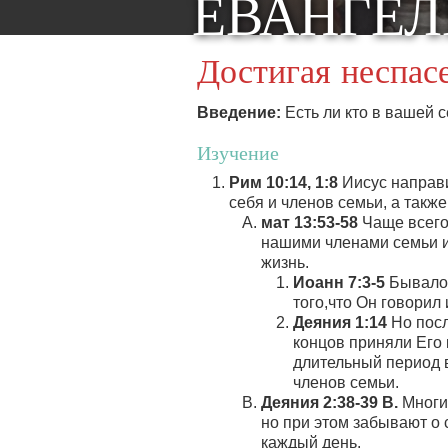
ЕВАНГЕЛ
Достигая неспас
Введение:
Есть ли кто в вашей с
Изучение
Рим 10:14, 1:8
Иисус направи
себя и членов семьи, а также
мат 13:53-58
Чаще всего 
нашими членами семьи и
жизнь.
Иоанн 7:3-5
Бывало 
того,что Он говорил
Деяния 1:14
Но посл
концов приняли Его 
длительный период в
членов семьи.
Деяния 2:38-39 B.
Многи
но при этом забывают о
каждый день.