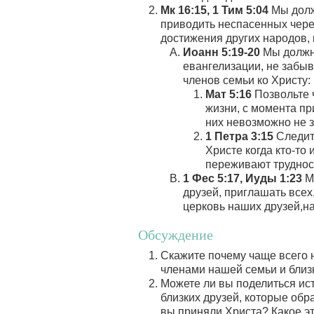
Мк 16:15, 1 Тим 5:04
Мы долж
приводить неспасенных через
достижения других народов, 
Иоанн 5:19-20
Мы должн
евангелизации, не забыв
членов семьи ко Христу:
Мат 5:16
Позвольте 
жизни, с момента п
них невозможно не з
1 Петра 3:15
Следите
Христе когда кто-то
переживают труднос
1 Фес 5:17, Иуды 1:23
Мы
друзей, приглашать всех
церковь наших друзей,н
Обсуждение
Скажите почему чаще всего н
членами нашей семьи и близ
Можете ли вы поделиться ис
близких друзей, которые обр
вы приняли Христа? Какое эт