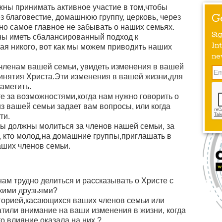
ны принимать активное участие в том,чтобы
G
 благовестие, домашнюю группу, церковь, через
но самое главное не забывать о наших семьях.
Si
ы иметь сбалансированный подход к
Int
ая никого, вот как мы можем приводить наших
ne
членам вашей семьи, увидеть изменения в вашей
ринятия Христа.Эти изменения в вашей жизни,для
аметить.
 за возможностями,когда нам нужно говорить о
 из вашей семьи задает вам вопросы, или когда
ти.
 должны молиться за членов нашей семьи, за
, кто молод,на домашние группы,приглашать в
аших членов семьи.
ам трудно делиться и рассказывать о Христе с
кими друзьями?
торией,касающихся ваших членов семьи или
атили внимание на ваши изменения в жизни, когда
о влияние оказала на них ?