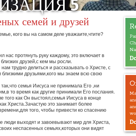
ИЗАЦИЯ 5
еных семей и друзей
R
емье, кого вы на самом деле уважаите,чтите?
Pa
Ch
Na
л нас протянуть руку каждому, это включает в
Do
 близких друзей,с кем мы росли.
нам трудно делиться и рассказывать о Христе, с
 близкими друзьями,кого мы знаем всю свою
O
так,что семья Иисуса не принимала Его ,ни
 им,в то время как другие принимали Его послания.
Ma
е того как Он выстоял,семья Иисуса в конце
an
как Христа.Зачастую это занимает более
an
ремени,для того, чтобы привести ко спасению
wo
Do
е люди выходят и завоевывают мир для Христа,
 своих неспасенных семьях,которых они видят