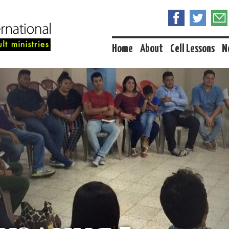
Home
About
Cell Lessons
N