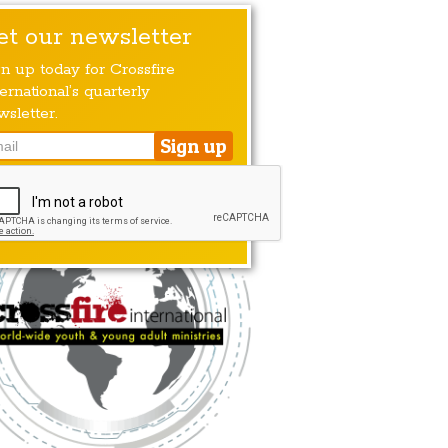
et our newsletter
gn up today for Crossfire
ernational’s quarterly
wsletter.