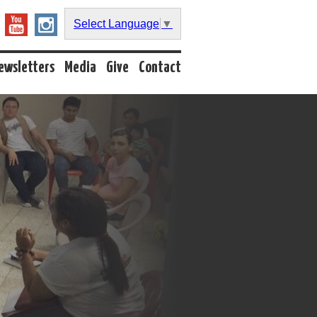
Select Language
▼
ewsletters
Media
Give
Contact