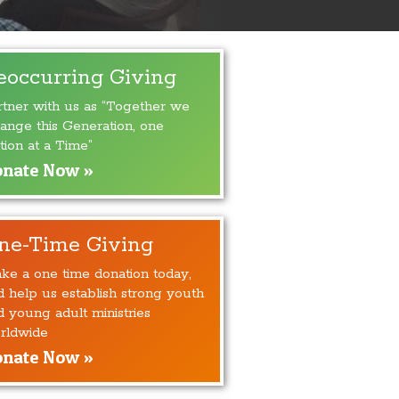
eoccurring Giving
rtner with us as “Together we
ange this Generation, one
tion at a Time”
nate Now »
ne-Time Giving
ke a one time donation today,
d help us establish strong youth
d young adult ministries
rldwide
nate Now »