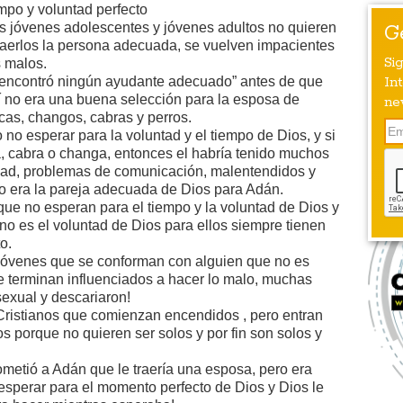
mpo y voluntad perfecto
 jóvenes adolescentes y jóvenes adultos no quieren
G
aerlos la persona adecuada, se vuelven impacientes
Si
s malos.
encontró ningún ayudante adecuado” antes de que
Int
í no era una buena selección para la esposa de
ne
as, changos, cabras y perros.
 no esperar para la voluntad y el tiempo de Dios, y si
, cabra o changa, entonces el habría tenido muchos
dad, problemas de comunicación, malentendidos y
o era la pareja adecuada de Dios para Adán.
ue no esperan para el tiempo y la voluntad de Dios y
o es el voluntad de Dios para ellos siempre tienen
o.
óvenes que se conforman con alguien que no es
re terminan influenciados a hacer lo malo, muchas
exual y descariaron!
istianos que comienzan encendidos , pero entran
s porque no quieren ser solos y por fin son solos y
metió a Adán que le traería una esposa, pero era
sperar para el momento perfecto de Dios y Dios le