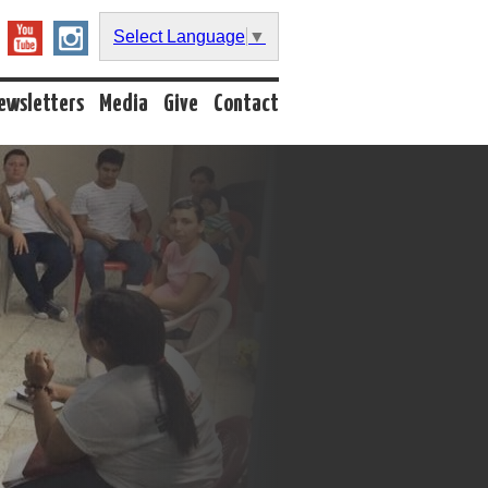
Select Language
▼
ewsletters
Media
Give
Contact