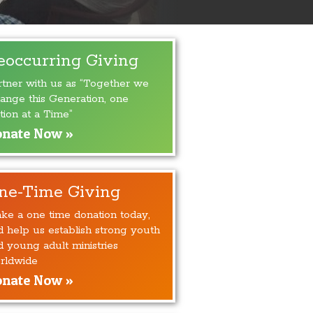
eoccurring Giving
rtner with us as “Together we
ange this Generation, one
tion at a Time”
nate Now »
ne-Time Giving
ke a one time donation today,
d help us establish strong youth
d young adult ministries
rldwide
nate Now »