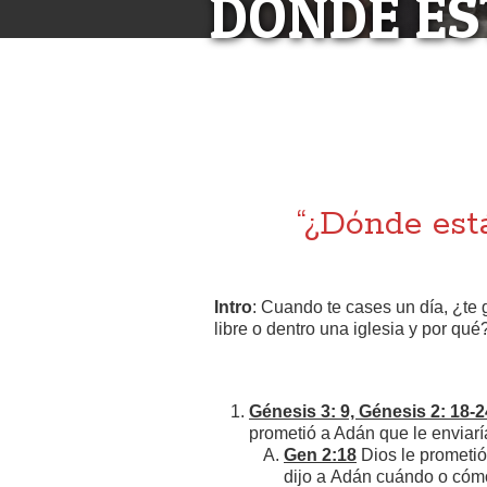
DONDE ES
“¿DÓN
LEC
“¿Dónde está
Intro
: Cuando te cases un día, ¿te 
libre o dentro una iglesia y por qué
Génesis 3: 9, Génesis 2: 18-2
prometió a Adán que le enviaría
Gen 2:18
Dios le prometió
dijo a Adán cuándo o cóm