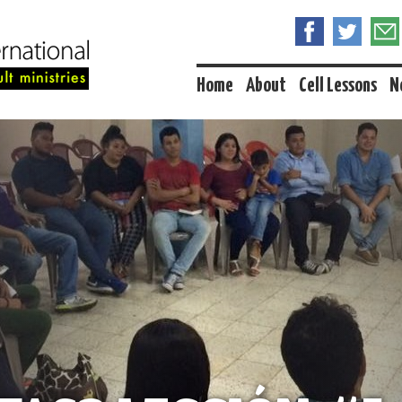
Home
About
Cell Lessons
N