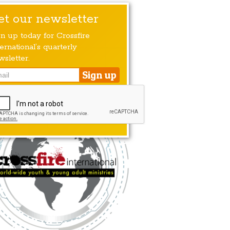
et our newsletter
gn up today for Crossfire
ernational’s quarterly
wsletter.