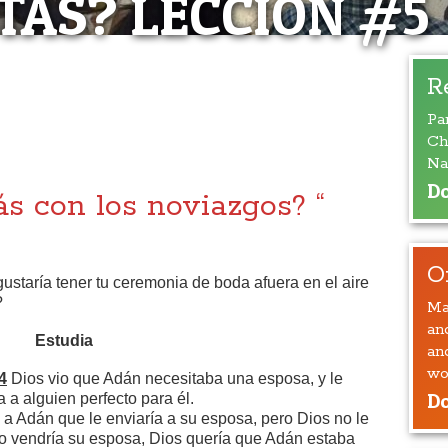
TAS? LECCIÓN #5
DE ESTÁS?”
R
Pa
CIÓN # 5
Ch
Na
Do
s con los noviazgos? “
O
gustaría tener tu ceremonia de boda afuera en el aire
?
Ma
an
Estudia
an
wo
4
Dios vio que Adán necesitaba una esposa, y le
Do
 a alguien perfecto para él.
 a Adán que le enviaría a su esposa, pero Dios no le
o vendría su esposa, Dios quería que Adán estaba