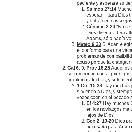
paciente y esperara su tie
Salmos 27:14
Muchos
esperar para Dios tr
y entran en noviazgo
Génesis 2:20
“No se 
Dios diseñara Eva all
Adams, sólo había vac
Mateo 6:33
Si Adán elegio
el conformo para una vaca
problemas de compatibili
abuso porque la changa n
Gal 6: 9, Prov 16:25
Aquellos q
se conforman con alguien que n
problemas, luchas, y sufrimient
1 Cor 15:33
Hay muchos j
sirviendo a Dios, y siemp
veces caen en el pecado s
Ef 4:27
Hay muchos Cr
en los noviazgos malo
lejos de Dios
Gen 2: 19-20
Dios pro
necesario para Adan e