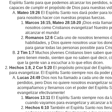
Espíritu Santo para que podemos alcanzar los perdidos, se
capaces de cumplir el propósito de Dios para nuestras vida
Mateo 19:26
El Espíritu Santo nos dará poder para lo
para nosotros hacer con nuestras propias fuerzas.
Marcos 16:15, Mateo 28:18-20
¡Dios esta llama
nosotros como Cristianos evangelizar! Nuestro p
alcanzar el mundo!
Romanos 12:6
Cada uno de nosotros tenemos di
habilidades, y Dios quiere nosotros usar los don
para ganar todas las personas possible para Cris
2 Tim 1:7
Muchos jóvenes Cristianos bien saben que 
pero tienen miedo, sienten que no saben qué decir, 
que la gente van a escuchar a lo que ellos dicen.
Hechos 1:8, 2 Cor 5:20
El propósito principal del Espíri
para evangelizar. El Espíritu Santo siempre nos da poder
Lucas 24:49
Dios nos ha llamado a cada uno de noso
perdidos, pero Dios no quiere nosotros evangelizar so
acompañarnos y llenarnos con el poder del Espíritu
evangelizar efectivamente!
Marcos 13:11
El Espíritu Santo siempre nos da 
cuando vayamos para evangelizar y alcanzar a l
Hechos 6:10
También el Espíritu Santo nos llen