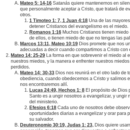
Mateo 5: 14-16
Satanás quiere mantenernos en silenc
que personalmente aceptar a Cristo, que tratará de ev
otros.
1 Timoteo 1: 7, 1 Juan 4:18
Una de las mayores
detener Cristianos del evangelismo es el miedo.
Romanos 1:16
Muchos Cristianos tienen miedo 
de ellos, o tienen miedo de que no tengas las pal
Marcos 13:11, Mateo 10:19
Dios promete que nos ung
adecuadas a decir cuando compartimos a Cristo con o
Mateo 14: 25-29
La forma en que sobrevenir el miedo al 
nuestros miedos, y la manera e enfrenter nuestros miedos e
perdidos.
Mateo 14: 30-33
Dios nos reunirá en el otro lado de 
obediencia, cuando obedecemos a Cristo y salimos e
nos encontraremos allí.
Lucas 24:49, Hechos 1: 8
El propósito de Dios p
Santo es a ungir nosotros a evangelizar, y ungir 
del ministerio.
Efesios 6:18
Cada uno de nosotros debe observa
oportunidades diarias a evangelizar y orar para p
su salvador.
Deuteronomio 30:19, Judas 1: 23,
Dios quiere usarn