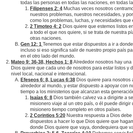
todas las personas en todas las naciones, en todas l
Filipenses 2: 4
Muchas veces nosotros centramo
nuestros problemas, nuestros necesidades, y p
como los problemas, luchas, y necesidades que e
2 Timoteo 4: 2
Dios quiere que estemos listos e
a todo el que nos quiere, si se trata de nuestra p
otras naciones.
Gen 12: 1
Tenemos que estar dispuestos a ir a donde D
incluso si eso significa salir de nuestro propio país p
en el otro lado del mundo.
Mateo 9: 36-38, Hechos 1: 8
Alrededor nosotros hay una
Dios quiere que cada uno de nosotros para estar listos y 
nivel local, nacional e internacional.
Efeseos 6: 8, Lucas 6:38
Dios quiere para nosotros a
alrededor al mundo, y estar dispuesto a apoyar con nu
tiempo a los ministerios que alcanzan esta generació
Isaías 6: 8
Dios también calvez va a dirigirte a se
misionero viaje al un otro país, o él puede dirigir
misionero tiempo completo en otros países.
2 Corintios 5:20
Nuestra respuesta a Dios debe 
dispuestos a hacer lo que Dios quiere que hagamo
donde Dios quiere que vaya, dondequiera que va a