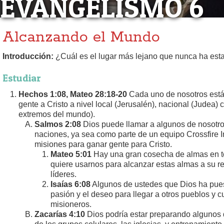
EVANGELISMO 6
Alcanzando el Mundo
Introducción:
¿Cuál es el lugar más lejano que nunca ha est
Estudiar
Hechos 1:08, Mateo 28:18-20
Cada uno de nosotros está
gente a Cristo a nivel local (Jerusalén), nacional (Judea) 
extremos del mundo).
Salmos 2:08
Dios puede llamar a algunos de nosotros
naciones, ya sea como parte de un equipo Crossfire In
misiones para ganar gente para Cristo.
Mateo 5:01
Hay una gran cosecha de almas en t
quiere usarnos para alcanzar estas almas a su re
líderes.
Isaías 6:08
Algunos de ustedes que Dios ha pues
pasión y el deseo para llegar a otros pueblos y cu
misioneros.
Zacarías 4:10
Dios podría estar preparando algunos 