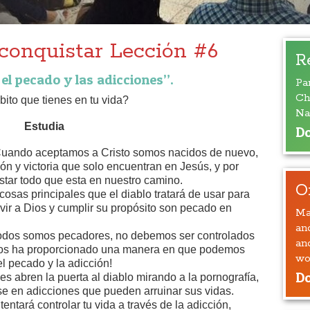
conquistar Lección #6
R
l pecado y las adicciones”.
Pa
Ch
to que tienes en tu vida?
Na
Estudia
Do
uando aceptamos a Cristo somos nacidos de nuevo,
ón y victoria que solo encuentran en Jesús, y por
ar todo que esta en nuestro camino.
O
osas principales que el diablo tratará de usar para
vir a Dios y cumplir su propósito son pecado en
Ma
an
dos somos pecadores, no debemos ser controlados
an
nos ha proporcionado una manera en que podemos
wo
el pecado y la adicción!
Do
 abren la puerta al diablo mirando a la pornografía,
e en adicciones que pueden arruinar sus vidas.
ntentará controlar tu vida a través de la adicción,