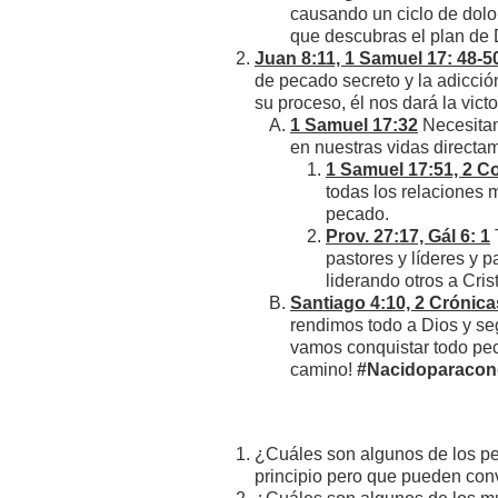
causando un ciclo de dolor
que descubras el plan de D
Juan 8:11, 1 Samuel 17: 48-5
de pecado secreto y la adicci
su proceso, él nos dará la vict
1 Samuel 17:32
Necesitam
en nuestras vidas directam
1 Samuel 17:51, 2 Co
todas los relaciones 
pecado.
Prov. 27:17, Gál 6: 1
pastores y líderes y p
liderando otros a Cris
Santiago 4:10, 2 Crónica
rendimos todo a Dios y seg
vamos conquistar todo pec
camino!
#Nacidoparaconq
¿Cuáles son algunos de los p
principio pero que pueden conv