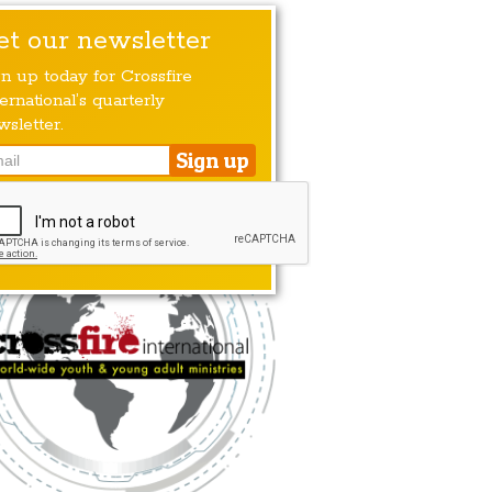
et our newsletter
gn up today for Crossfire
ernational’s quarterly
wsletter.