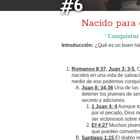
#6
Nacido para 
“Conquistar e
Introducción:
¿Qué es un buen hábi
Romanos 8:37, Juan 3: 3-5.
C
nacidos en una vida de salvaci
medio de eso podemos conquist
Juan 8: 34-36
Una de las c
detener los jóvenes de ser
secreto y adiciones.
1 Juan 4: 4
Aunque to
por el pecado, Dios 
ser victoriosos sobre 
Ef 4:27
Muchos jóvenes
que pueden convertirs
Santiago 1:15
El diablo i