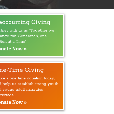
eoccurring Giving
rtner with us as “Together we
ange this Generation, one
tion at a Time”
nate Now »
ne-Time Giving
ke a one time donation today,
d help us establish strong youth
d young adult ministries
rldwide
nate Now »