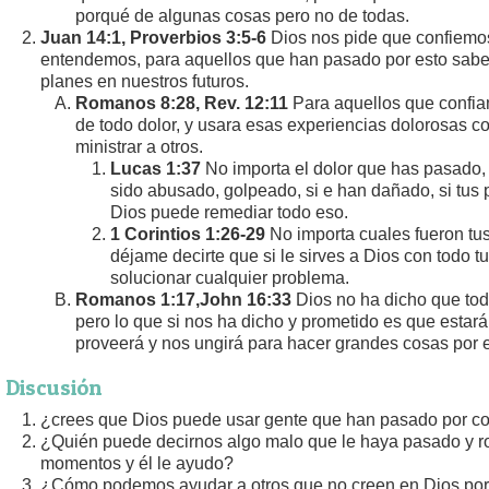
porqué de algunas cosas pero no de todas.
Juan 14:1, Proverbios 3:5-6
Dios nos pide que confiemo
entendemos, para aquellos que han pasado por esto sabe
planes en nuestros futuros.
Romanos 8:28, Rev. 12:11
Para aquellos que confia
de todo dolor, y usara esas experiencias dolorosas c
ministrar a otros.
Lucas 1:37
No importa el dolor que has pasado, 
sido abusado, golpeado, si e han dañado, si tus
Dios puede remediar todo eso.
1 Corintios 1:26-29
No importa cuales fueron tus 
déjame decirte que si le sirves a Dios con todo 
solucionar cualquier problema.
Romanos 1:17,John 16:33
Dios no ha dicho que todo
pero lo que si nos ha dicho y prometido es que estará
proveerá y nos ungirá para hacer grandes cosas por e
Discusión
¿crees que Dios puede usar gente que han pasado por c
¿Quién puede decirnos algo malo que le haya pasado y r
momentos y él le ayudo?
¿Cómo podemos ayudar a otros que no creen en Dios por