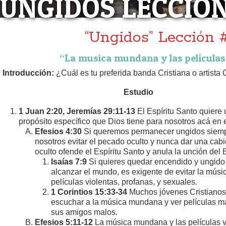
UNGIDOS LECCIO
“Ungidos” Lección 
“La musica mundana y las películas
Introducción:
¿Cuál es tu preferida banda Cristiana o artista 
Estudio
1 Juan 2:20, Jeremías 29:11-13
El Espíritu Santo quiere 
propósito específico que Dios tiene para nosotros acá en
Efesios 4:30
Si queremos permanecer ungidos siemp
nosotros evitar el pecado oculto y nunca dar una cabi
oculto ofende el Espíritu Santo y anula la unción del 
Isaías 7:9
Si quieres quedar encendido y ungido 
alcanzar el mundo, es exigente de evitar la mús
películas violentas, profanas, y sexuales.
1 Corintios 15:33-34
Muchos jóvenes Cristianos 
escuchar a la música mundana y ver películas mal
sus amigos malos.
Efesios 5:11-12
La música mundana y las películas vi