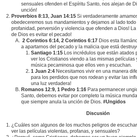
sensuales ofenden el Espíritu Santo, nos alejan de Di
unción!
Proverbios 8:13, Juan 14:15
Si verdaderamente amamos 
obedeceremos sus mandamientos y dejamos al lado todo 
profanidad, perversión y violencia que ofenden a Dios! L
de Dios es evitar el pecado!
2 Corintios 6:14, 2 Corintios 6:17
Dios esta llamán
a apartarnos del pecado y la malicia que está destru
Santiago 1:15
Los incrédulos que están atados 
ver los Cristianos viendo a las mismas película
música pecaminosa que ellos ven y escuchan.
1 Juan 2:4
Necesitamos vivir en una manera dife
para los perdidos que nos rodean y evitar las inf
una luz verdadera!
Romanos 12:9, 1 Pedro 1:16
Para permanecer ungido
Santo, debemos evitar por completo la música munda
que siempre anula la unción de Dios.
#Ungidos
Discusión
¿Cuáles son algunos de los muchos peligros de escucha
ver las películas violentas, profanas, y sensuales?